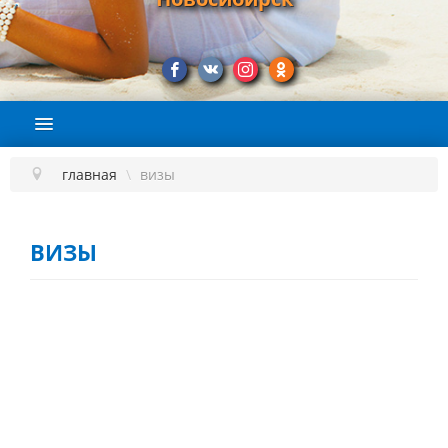
ГЛАВНАЯ
О КОМПАНИИ
главная
\
визы
ПОДБОР ТУРА
СТРАНЫ
ВИЗЫ
НАШИ УСЛУГИ
ЭКСКУРСИИ
ВИЗЫ
ЛЕГАЛИЗАЦИЯ И АПОСТИЛЬ
КОНТАКТЫ