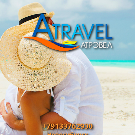
+79133762930
Новосибирск