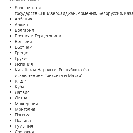
большинство
государств
СНГ
(
Азербайджан
,
Армения
,
Белоруссия
,
Каз
Албания
Алжир
Болгария
Босния и Герцеговина
Венгрия
Вьетнам
Греция
Грузия
Испания
Китайская Народная Республика
(за
исключением
Гонконга
и
Макао
)
КНДР
Куба
Латвия
Литва
Македония
Монголия
Панама
Польша
Румыния
Словакия