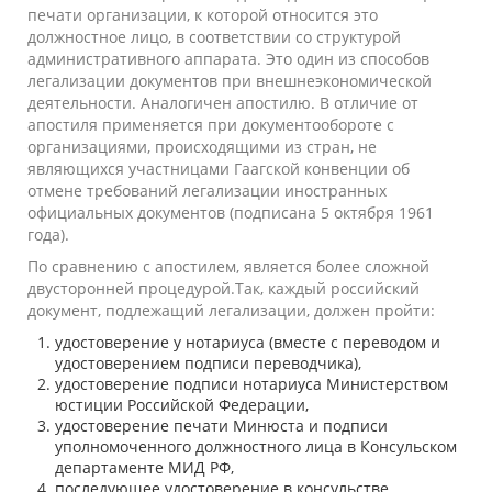
печати организации, к которой относится это
должностное лицо, в соответствии со структурой
административного аппарата. Это один из способов
легализации документов при внешнеэкономической
деятельности. Аналогичен апостилю. В отличие от
апостиля применяется при документообороте с
организациями, происходящими из стран, не
являющихся участницами
Гаагской конвенции об
отмене требований легализации иностранных
официальных документов
(подписана
5 октября
1961
года
).
По сравнению с апостилем, является более сложной
двусторонней процедурой.Так, каждый российский
документ, подлежащий легализации, должен пройти:
удостоверение у нотариуса (вместе с переводом и
удостоверением подписи переводчика),
удостоверение подписи нотариуса
Министерством
юстиции Российской Федерации
,
удостоверение печати Минюста и подписи
уполномоченного должностного лица в
Консульском
департаменте МИД
РФ,
последующее удостоверение в консульстве