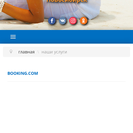
ГЛАВНАЯ
О КОМПАНИИ
главная
\
наши услуги
ПОДБОР ТУРА
СТРАНЫ
BOOKING.COM
НАШИ УСЛУГИ
ЭКСКУРСИИ
ВИЗЫ
ЛЕГАЛИЗАЦИЯ И АПОСТИЛЬ
КОНТАКТЫ