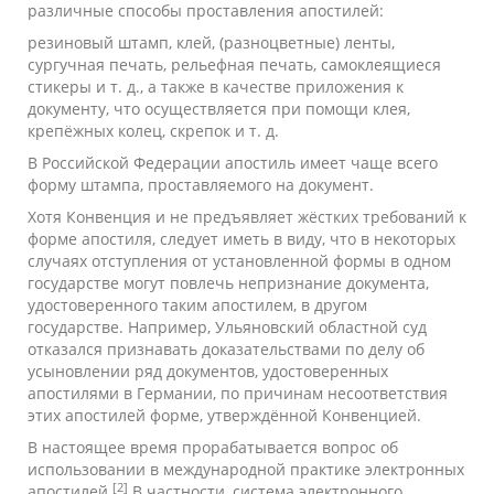
различные способы проставления апостилей:
резиновый штамп, клей, (разноцветные) ленты,
сургучная печать, рельефная печать, самоклеящиеся
стикеры и т. д., а также в качестве приложения к
документу, что осуществляется при помощи клея,
крепёжных колец, скрепок и т. д.
В
Российской Федерации
апостиль имеет чаще всего
форму
штампа
, проставляемого на документ.
Хотя Конвенция и не предъявляет жёстких требований к
форме апостиля, следует иметь в виду, что в некоторых
случаях отступления от установленной формы в одном
государстве могут повлечь непризнание документа,
удостоверенного таким апостилем, в другом
государстве. Например, Ульяновский областной суд
отказался признавать доказательствами по делу об
усыновлении ряд документов, удостоверенных
апостилями в Германии, по причинам несоответствия
этих апостилей форме, утверждённой Конвенцией.
В настоящее время прорабатывается вопрос об
использовании в международной практике электронных
[2]
апостилей.
В частности, система электронного