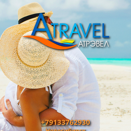
+79133762930
Новосибирск