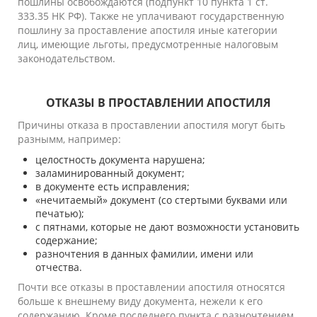
пошлины освобождаются (подпункт 10 пункта 1 ст.
333.35 НК РФ). Также не уплачивают государственную
пошлину за проставление апостиля иные категории
лиц, имеющие льготы, предусмотренные налоговым
законодательством.
ОТКАЗЫ В ПРОСТАВЛЕНИИ АПОСТИЛЯ
Причины отказа в проставлении апостиля могут быть
разнымм, например:
целостность документа нарушена;
заламинированный документ;
в документе есть исправления;
«нечитаемый» документ (со стертыми буквами или
печатью);
с пятнами, которые не дают возможности установить
содержание;
разночтения в данных фамилии, имени или
отчества.
Почти все отказы в проставлении апостиля относятся
больше к внешнему виду документа, нежели к его
содержанию. Кроме последнего пункта с разночтением