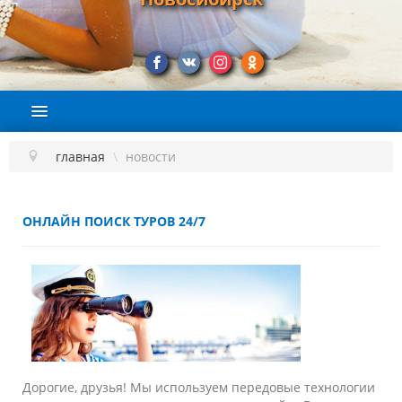
ГЛАВНАЯ
О КОМПАНИИ
главная
\
новости
ПОДБОР ТУРА
СТРАНЫ
ОНЛАЙН ПОИСК ТУРОВ 24/7
НАШИ УСЛУГИ
ЭКСКУРСИИ
ВИЗЫ
ЛЕГАЛИЗАЦИЯ И АПОСТИЛЬ
Дорогие, друзья! Мы используем передовые технологии
КОНТАКТЫ