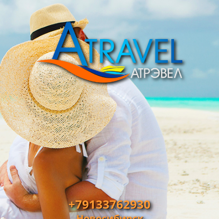
+79133762930
Новосибирск